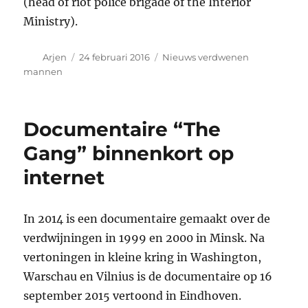
(head of riot police brigade of the Interior
Ministry).
Auteur
Geplaatst
Categorieën
Arjen
24 februari 2016
Nieuws verdwenen
op
mannen
Documentaire “The
Gang” binnenkort op
internet
In 2014 is een documentaire gemaakt over de
verdwijningen in 1999 en 2000 in Minsk. Na
vertoningen in kleine kring in Washington,
Warschau en Vilnius is de documentaire op 16
september 2015 vertoond in Eindhoven.