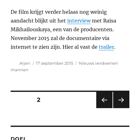
De film krijgt verder helaas nog weinig
aandacht blijkt uit het
interview
met Raisa
Mikhailouskaya, een van de producenten.
November 2015 zal de documentaire via
internet te zien zijn. Hier al vast de
trailer
.
Auteur
Geplaatst
Categorieën
Arjen
17 september 2015
Nieuws verdwenen
op
mannen
Berichten
PAGINA
2
VORI
VOL
paginering
GE
GEN
PAGI
DE
NA
PAGI
NA
DOEL