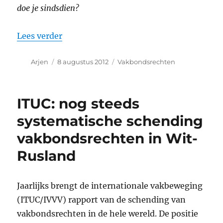
doe je sindsdien?
“Verzet is mogelijk”
Lees verder
Auteur
Geplaatst
Categorieën
Arjen
8 augustus 2012
Vakbondsrechten
op
ITUC: nog steeds
systematische schending
vakbondsrechten in Wit-
Rusland
Jaarlijks brengt de internationale vakbeweging
(ITUC/IVVV) rapport van de schending van
vakbondsrechten in de hele wereld. De positie