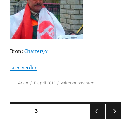
Bron:
Charter97
“Vakbondsman onafhankelijke vakbond 
Lees verder
Auteur
Geplaatst
Categorieën
Arjen
11 april 2012
Vakbondsrechten
op
Berichten
PAGINA
3
VORI
VOL
paginering
GE
GEN