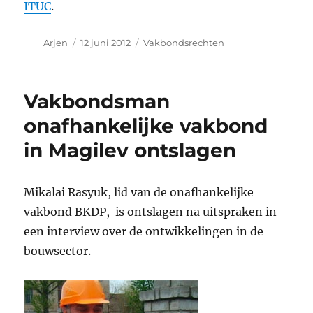
ITUC
.
Auteur
Geplaatst
Categorieën
Arjen
12 juni 2012
Vakbondsrechten
op
Vakbondsman
onafhankelijke vakbond
in Magilev ontslagen
Mikalai Rasyuk, lid van de onafhankelijke
vakbond BKDP, is ontslagen na uitspraken in
een interview over de ontwikkelingen in de
bouwsector.