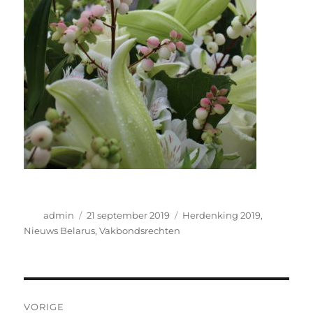
Auteur
Geplaatst
Categorieën
admin
21 september 2019
Herdenking 2019
,
op
Nieuws Belarus
,
Vakbondsrechten
Bericht
VORIGE