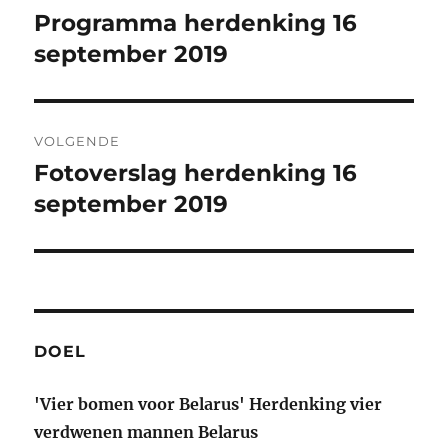
navigatie
Programma herdenking 16
Vorig
bericht:
september 2019
VOLGENDE
Fotoverslag herdenking 16
Volgend
bericht:
september 2019
DOEL
'Vier bomen voor Belarus' Herdenking vier
verdwenen mannen Belarus