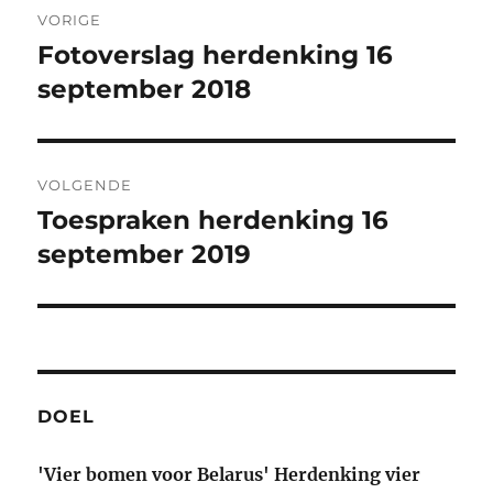
VORIGE
navigatie
Fotoverslag herdenking 16
Vorig
bericht:
september 2018
VOLGENDE
Toespraken herdenking 16
Volgend
bericht:
september 2019
DOEL
'Vier bomen voor Belarus' Herdenking vier