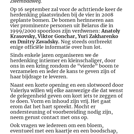
Zwembadweg.
Op 16 september zal voor de achttiende keer de
herdenking plaatsvinden bij de vier in 2008
geplante bomen. De bomen herinneren aan
vier prominente personen uit Belarus die in
1999/2000 spoorloos zijn verdwenen:
Anatoly
Krasovsky,
Viktor Gonchar, Yuri Zakharenko
en Dmitry Zavadsky.
Nog steeds ontbreekt
enige officiële informatie over hun lot.
Sinds enkele jaren organiseren we de
herdenking intiemer en kleinschaliger, door
ons in een kring rondom de “vierde” boom te
verzamelen en ieder de kans te geven zijn of
haar bijdrage te leveren.
Naast een korte opening en een slotwoord door
Valeriya willen wij elke aanwezige die dat wenst
de gelegenheid geven om kort iets te zeggen of
te doen. Vorm en inhoud zijn vrij. Het gaat
erom dat het hart spreekt. Mocht er
ondersteuning of voorbereiding nodig zijn,
neem gerust contact met ons op.
Ook vragen we iedereen om een bloem,
eventueel met een kaartje en een boodschap,