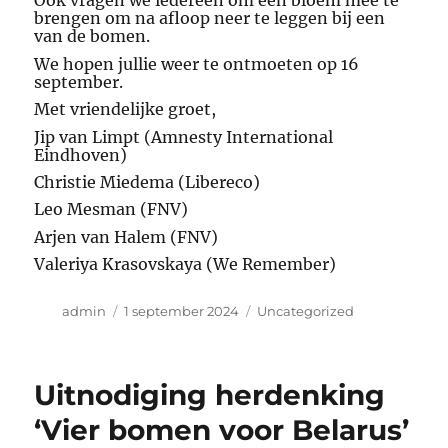
Ook vragen we iedereen om een bloem mee te
brengen om na afloop neer te leggen bij een
van de bomen.
We hopen jullie weer te ontmoeten op 16
september.
Met vriendelijke groet,
Jip van Limpt (Amnesty International
Eindhoven)
Christie Miedema (Libereco)
Leo Mesman (FNV)
Arjen van Halem (FNV)
Valeriya Krasovskaya (We Remember)
Auteur
Geplaatst
Categorieën
admin
1 september 2024
Uncategorized
op
Uitnodiging herdenking
‘Vier bomen voor Belarus’