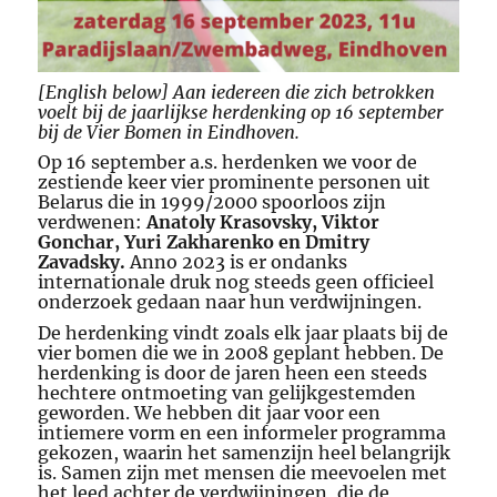
[English below] Aan iedereen die zich betrokken
voelt bij de jaarlijkse herdenking op 16 september
bij de Vier Bomen in Eindhoven.
Op 16 september a.s. herdenken we voor
de
zestiende keer vier prominente personen uit
Belarus die in 1999/2000 spoorloos zijn
verdwenen:
Anatoly Krasovsky, Viktor
Gonchar, Yuri Zakharenko en Dmitry
Zavadsky.
Anno 2023 is er ondanks
internationale druk nog steeds geen officieel
onderzoek gedaan naar hun
verdwijningen.
De
herdenking vindt zoals elk jaar plaats bij de
vier bomen die we in 2008 geplant hebben.
De
herdenking is door de jaren heen een steeds
hechtere ontmoeting van gelijkgestemden
geworden. We hebben dit jaar voor een
intiemere vorm en een informeler programma
gekozen, waarin het samenzijn heel belangrijk
is. Samen zijn met mensen die meevoelen met
het leed achter de verdwijningen, die de