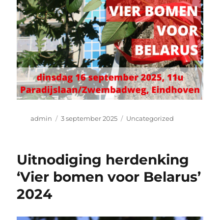
Auteur
Geplaatst
Categorieën
admin
3 september 2025
Uncategorized
op
Uitnodiging herdenking
‘Vier bomen voor Belarus’
2024