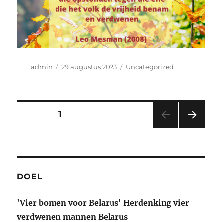
Auteur
Geplaatst
Categorieën
admin
29 augustus 2023
Uncategorized
op
Berichten
PAGINA
1
VOL
paginering
GEN
DE
PAGI
NA
DOEL
'Vier bomen voor Belarus' Herdenking vier
verdwenen mannen Belarus