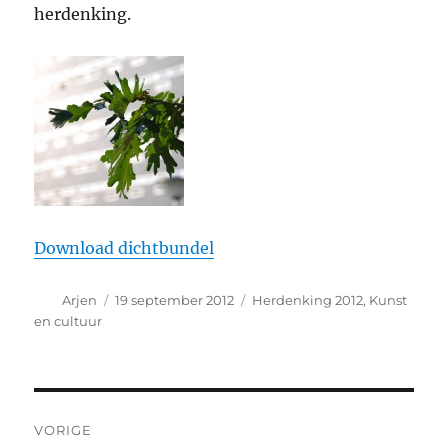
herdenking.
Download dichtbundel
Auteur
Geplaatst
Categorieën
Arjen
19 september 2012
Herdenking 2012
,
Kunst
op
en cultuur
Bericht
VORIGE