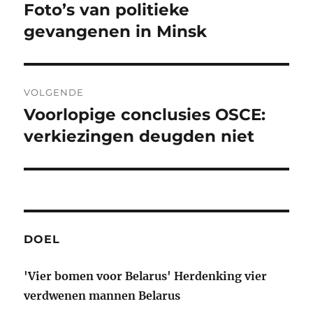
navigatie
Foto’s van politieke
Vorig
bericht:
gevangenen in Minsk
VOLGENDE
Voorlopige conclusies OSCE:
Volgend
bericht:
verkiezingen deugden niet
DOEL
'Vier bomen voor Belarus' Herdenking vier
verdwenen mannen Belarus