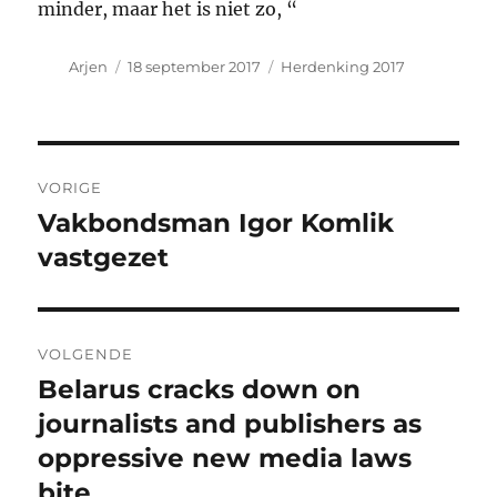
minder, maar het is niet zo, “
Auteur
Geplaatst
Categorieën
Arjen
18 september 2017
Herdenking 2017
op
Bericht
VORIGE
navigatie
Vakbondsman Igor Komlik
Vorig
bericht:
vastgezet
VOLGENDE
Belarus cracks down on
Volgend
bericht:
journalists and publishers as
oppressive new media laws
bite