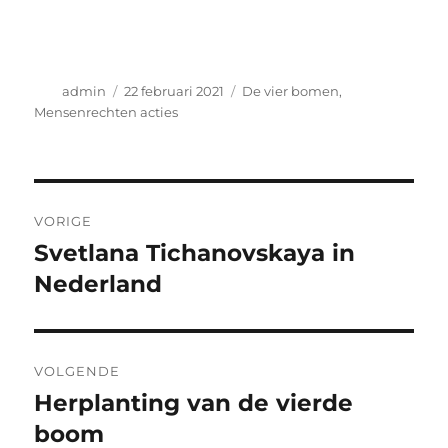
Auteur
Geplaatst
Categorieën
admin
22 februari 2021
De vier bomen
,
op
Mensenrechten acties
Bericht
VORIGE
navigatie
Svetlana Tichanovskaya in
Vorig
bericht:
Nederland
VOLGENDE
Herplanting van de vierde
Volgend
bericht:
boom