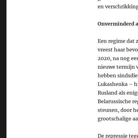
en verschrikkin
Onverminderd a
Een regime dat z
vreest haar bevo
2020, na nog ee
nieuwe termijn v
hebben sindsdie
Lukashenka – hi
Rusland als enig
Belarussische re
steunen, door he
grootschalige aa
De repressie teg