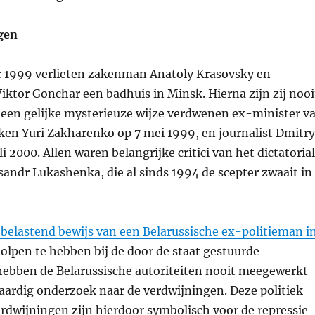
gen
 1999 verlieten zakenman Anatoly Krasovsky en
Viktor Gonchar een badhuis in Minsk. Hierna zijn zij nooi
 een gelijke mysterieuze wijze verdwenen ex-minister v
ken Yuri Zakharenko op 7 mei 1999, en journalist Dmitry
i 2000. Allen waren belangrijke critici van het dictatoria
andr Lukashenka, die al sinds 1994 de scepter zwaait in
t belastend bewijs van een Belarussische ex-politieman i
eholpen te hebben bij de door de staat gestuurde
hebben de Belarussische autoriteiten nooit meegewerkt
aardig onderzoek naar de verdwijningen. Deze politiek
rdwijningen zijn hierdoor symbolisch voor de repressie