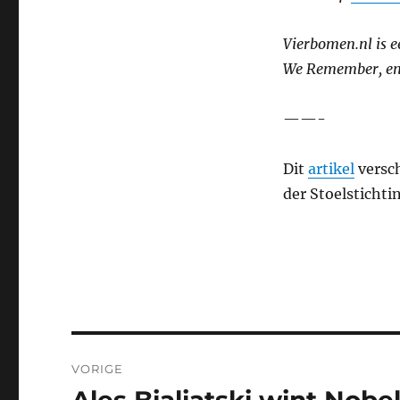
Vierbomen.nl is 
We Remember, en
——-
Dit
artikel
versc
der Stoelstichti
Bericht
VORIGE
navigatie
Vorig