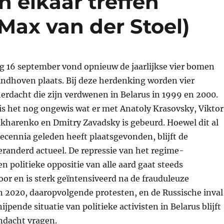
 elkaar treffen
 Max van der Stoel)
ag 16 september vond opnieuw de jaarlijkse vier bomen
indhoven plaats. Bij deze herdenking worden vier
erdacht die zijn verdwenen in Belarus in 1999 en 2000.
is het nog ongewis wat er met Anatoly Krasovsky, Viktor
akharenko en Dmitry Zavadsky is gebeurd. Hoewel dit al
cennia geleden heeft plaatsgevonden, blijft de
randerd actueel. De repressie van het regime-
 politieke oppositie van alle aard gaat steeds
or en is sterk geïntensiveerd na de frauduleuze
n 2020, daaropvolgende protesten, en de Russische inval
ijpende situatie van politieke activisten in Belarus blijft
ndacht vragen.