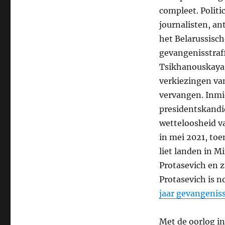
compleet. Polit
journalisten, an
het Belarussisch
gevangenisstraf
Tsikhanouskaya 
verkiezingen va
vervangen. Inmi
presidentskandid
wetteloosheid v
in mei 2021, to
liet landen in 
Protasevich en z
Protasevich is n
jaar gevangeniss
Met de oorlog in