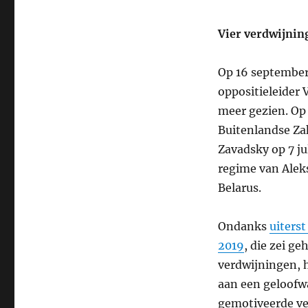
Vier verdwijnin
Op 16 september
oppositieleider 
meer gezien. Op
Buitenlandse Za
Zavadsky op 7 jul
regime van Aleks
Belarus.
Ondanks
uiters
2019
, die zei g
verdwijningen, 
aan een geloofw
gemotiveerde ve