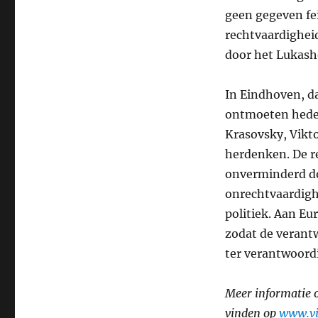
geen gegeven fei
rechtvaardigheid
door het Lukas
In Eindhoven, d
ontmoeten heden
Krasovsky, Vikt
herdenken. De r
onverminderd doo
onrechtvaardighe
politiek. Aan Eu
zodat de verant
ter verantwoor
Meer informatie 
vinden op
www.vi