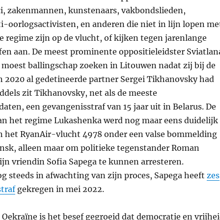
ici, zakenmannen, kunstenaars, vakbondslieden,
ti-oorlogsactivisten, en anderen die niet in lijn lopen me
e regime zijn op de vlucht, of kijken tegen jarenlange
fen aan. De meest prominente oppositieleidster Sviatlan
moest ballingschap zoeken in Litouwen nadat zij bij de
n 2020 al gedetineerde partner Sergei Tikhanovsky had
ddels zit Tikhanovsky, net als de meeste
aten, een gevangenisstraf van 15 jaar uit in Belarus. De
an het regime Lukashenka werd nog maar eens duidelijk
en het RyanAir-vlucht 4978 onder een valse bommelding
Minsk, alleen maar om politieke tegenstander Roman
ijn vriendin Sofia Sapega te kunnen arresteren.
og steeds in afwachting van zijn proces, Sapega heeft
zes
traf
gekregen in mei 2022.
 Oekraïne is het besef gegroeid dat democratie en vrijhe