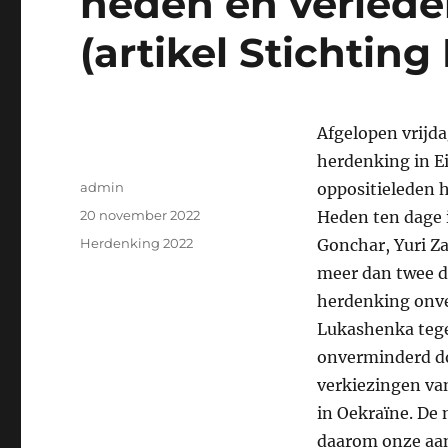
heden en verleden
(artikel Stichting
Afgelopen vrijd
herdenking in E
Auteur
admin
oppositieleden h
Geplaatst
20 november 2022
Heden ten dage 
op
Categorieën
Herdenking 2022
Gonchar, Yuri Z
meer dan twee de
herdenking onve
Lukashenka tegen
onverminderd do
verkiezingen va
in Oekraïne. De n
daarom onze aa