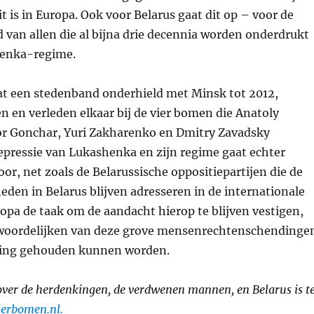
t is in Europa. Ook voor Belarus gaat dit op – voor de
 van allen die al bijna drie decennia worden onderdrukt
henka-regime.
at een stedenband onderhield met Minsk tot 2012,
 en verleden elkaar bij de vier bomen die Anatoly
or Gonchar, Yuri Zakharenko en Dmitry Zavadsky
epressie van Lukashenka en zijn regime gaat echter
r, net zoals de Belarussische oppositiepartijen die de
den in Belarus blijven adresseren in de internationale
ropa de taak om de aandacht hierop te blijven vestigen,
woordelijken van deze grove mensenrechtenschendinge
ding gehouden kunnen worden.
over de herdenkingen, de verdwenen mannen, en Belarus is t
erbomen.nl.